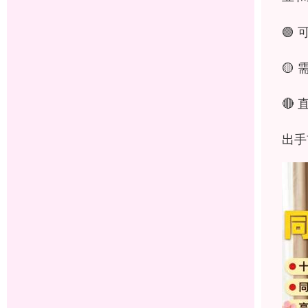
🟢
🟡
🔴
出手