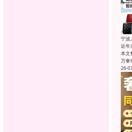
宁波
近年
本文
万奢
26-0