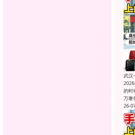
武汉
20
的时
万奢
26-0