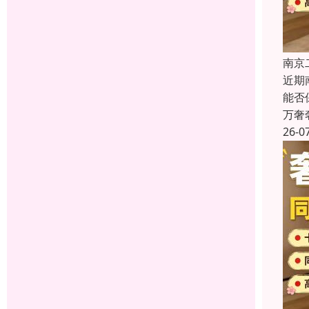
南京
近期
能否
万奢
26-0