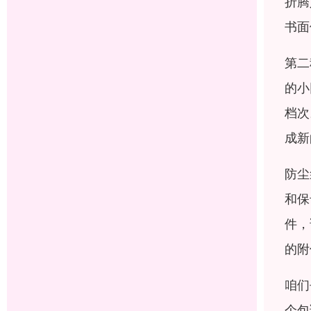
折腾
书面
第二
的小
档次
成新
防尘
和保
件，
的附
咱们
个包