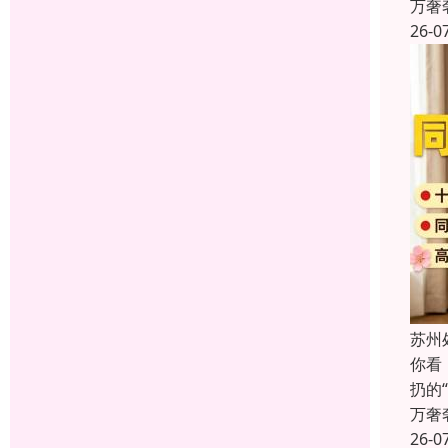
万奢
26-0
苏州
你看
扔的
万奢
26-0