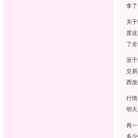
拿了
关于
度这
了全
至于
交易
西放
行情
明天
再一
多少