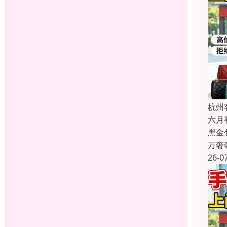
杭州
六月
黑金
万奢
26-0