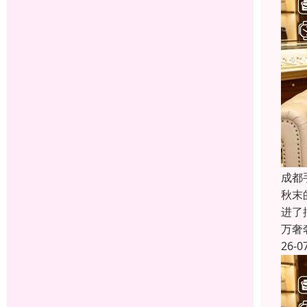
成都
秋末
进了
万奢
26-0