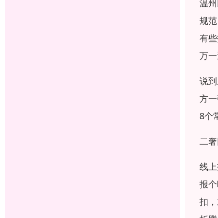
温州
规范
有些
万一
说到
方一
8个
二奢
线上
报个
扣，