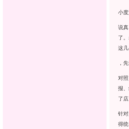
小度
说真
了。
这几
，先
对照
报、
了店
针对
得统