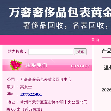
首页
产
站内搜索：
温
公司：
万奢奢侈品包表黄金回收中心
联系：
高女士
202
手机：
13775225851
地址：
常州市天宁区夏雷路华润中央公园北门
西 60 米（近万象城）