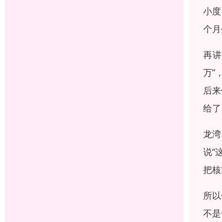
小度
个月
再讲
万”
后来
给了
龙湾
说“
把核
所以
不是