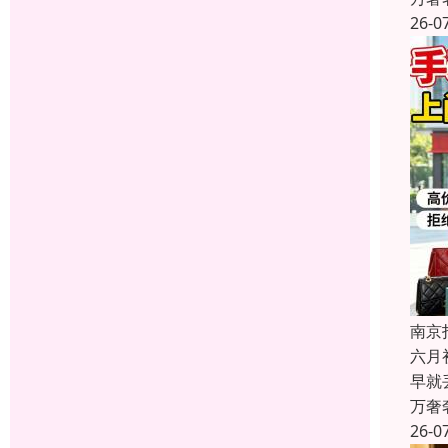
26-0
南京
六月
早就
万奢
26-0