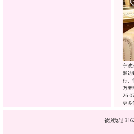
宁波
溜达
行、
万奢
26-0
更多
被浏览过 31