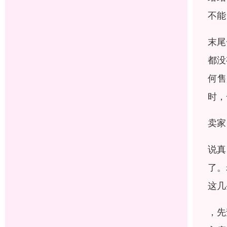
不能
末尾
都没
何售
时，
卖家
说真
了。
这几
，先