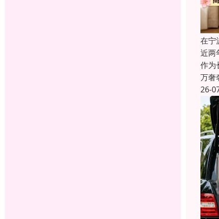
在宁
近两
作为
万奢
26-0