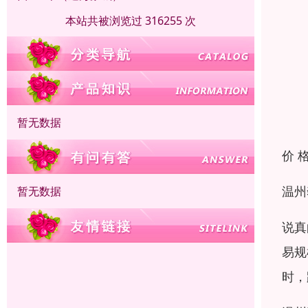
本站共被浏览过 316255 次
暂无数据
价 
温州
暂无数据
说真
易规
时，