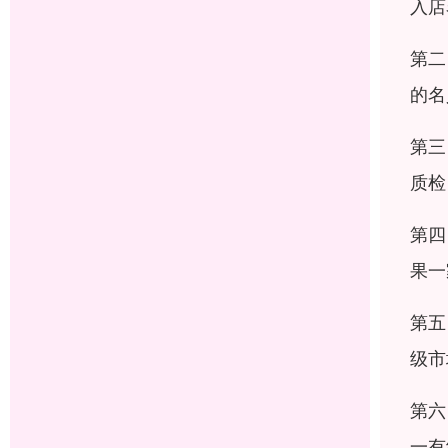
入店
第二
的名
第三
质检
第四
果一
第五
级市
第六
一有