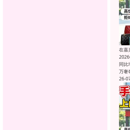
在嘉
20
同比
万奢
26-0