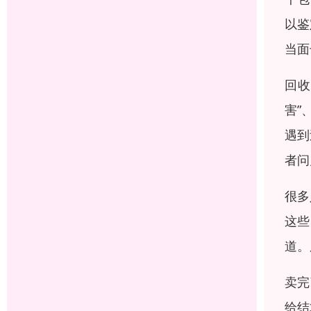
以鉴
当面
回收
害”
遇到
者问
很多
这些
道。
卖完
给结